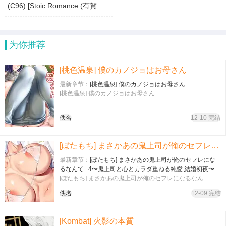
(C96) [Stoic Romance (有賀冬)] 世話焼き龍田さん (艦隊これくしょん -艦これ-)
为你推荐
[桃色温泉] 僕のカノジョはお母さん
最新章节：
[桃色温泉] 僕のカノジョはお母さん
[桃色温泉] 僕のカノジョはお母さん…
佚名
12-10 完结
[ぼたもち] まさかあの鬼上司が俺のセフレになるなんて...4〜鬼上司と心とカラダ重ねる純愛 結婚初夜〜
最新章节：
[ぼたもち] まさかあの鬼上司が俺のセフレにな
るなんて...4〜鬼上司と心とカラダ重ねる純愛 結婚初夜〜
[ぼたもち] まさかあの鬼上司が俺のセフレになるなん
て...4〜鬼上司と心とカラダ重ねる純愛 結婚初夜〜…
佚名
12-09 完结
[Kombat] 火影の本質