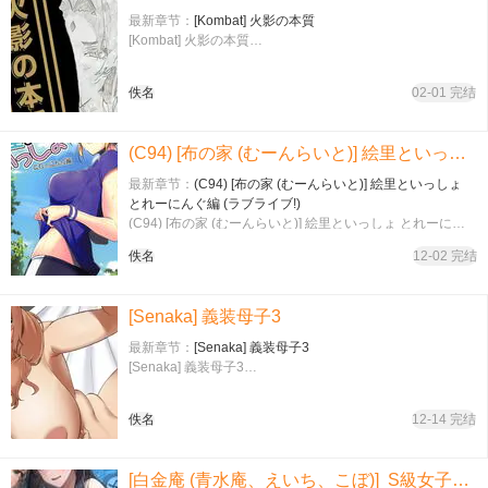
最新章节：
[Kombat] 火影の本質
[Kombat] 火影の本質…
佚名
02-01 完结
(C94) [布の家 (むーんらいと)] 絵里といっしょ とれーにんぐ編 (ラブライブ!)
最新章节：
(C94) [布の家 (むーんらいと)] 絵里といっしょ
とれーにんぐ編 (ラブライブ!)
(C94) [布の家 (むーんらいと)] 絵里といっしょ とれーにん
ぐ編 (ラブライブ!)…
佚名
12-02 完结
[Senaka] 義装母子3
最新章节：
[Senaka] 義装母子3
[Senaka] 義装母子3…
佚名
12-14 完结
[白金庵 (青水庵、えいち、こぼ)] S級女子たちとエッチな動画を撮ることになった僕