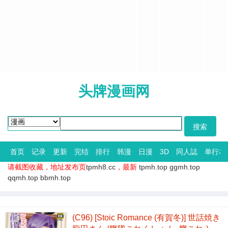
头牌漫画网
首页
记录
更新
完结
排行
韩漫
日漫
3D
同人誌
单行本
请截图收藏，地址发布页
tpmh8.cc
，最新
tpmh.top
ggmh.top
qqmh.top
bbmh.top
(C96) [Stoic Romance (有賀冬)] 世話焼き