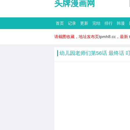
头牌漫画网
首页
记录
更新
完结
排行
韩漫
请截图收藏，地址发布页
tpmh8.cc
，最新
幼儿园老师们第56话 最终话 