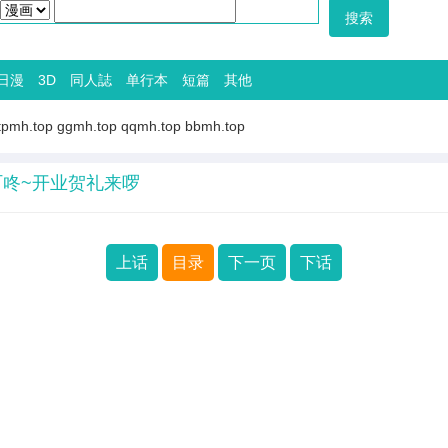
日漫
3D
同人誌
单行本
短篇
其他
tpmh.top
ggmh.top
qqmh.top
bbmh.top
叮咚~开业贺礼来啰
上话
目录
下一页
下话