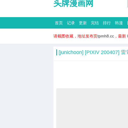
头牌漫画网
首页
记录
更新
完结
排行
韩漫
请截图收藏，地址发布页
tpmh8.cc
，最新
[junichoon] [PIXIV 200407] 