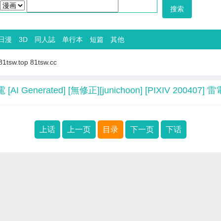
日漫
3D
同人誌
单行本
短篇
其他
81tsw.top
81tsw.cc
雷電 [AI Generated] [無修正][junichoon] [PIXIV 200407] 
上话
上一页
目录
下一页
下话