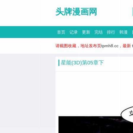
头牌漫画网
首页
记录
更新
完结
排行
韩漫
请截图收藏，地址发布页
tpmh8.cc
，最新
星能(3D)第05章下