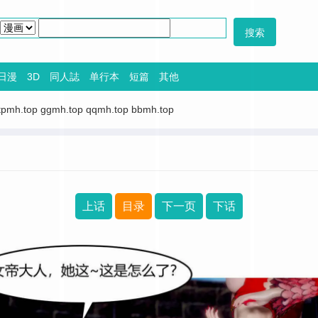
日漫
3D
同人誌
单行本
短篇
其他
tpmh.top
ggmh.top
qqmh.top
bbmh.top
上话
目录
下一页
下话