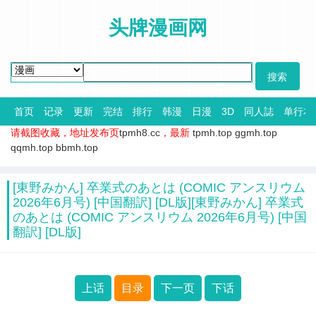
头牌漫画网
首页
记录
更新
完结
排行
韩漫
日漫
3D
同人誌
单行本
请截图收藏，地址发布页
tpmh8.cc
，最新
tpmh.top
ggmh.top
qqmh.top
bbmh.top
[東野みかん] 卒業式のあとは (COMIC アンスリウム
2026年6月号) [中国翻訳] [DL版][東野みかん] 卒業式
のあとは (COMIC アンスリウム 2026年6月号) [中国
翻訳] [DL版]
上话
目录
下一页
下话