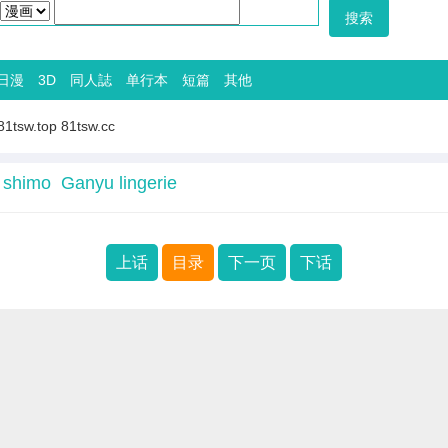
日漫
3D
同人誌
单行本
短篇
其他
81tsw.top
81tsw.cc
himo Ganyu lingerie
上话
目录
下一页
下话