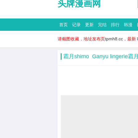
头牌漫画网
首页
记录
更新
完结
排行
韩漫
请截图收藏，地址发布页
tpmh8.cc
，最新
霜月shimo Ganyu lingerie霜月s