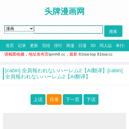
头牌漫画网
首页
记录
更新
完结
排行
韩漫
日漫
3D
同人誌
单行本
请截图收藏，地址发布页
tpmh8.cc
，最新
81tsw.top
81tsw.cc
[cabin] 全員報われないハーレム2【AI翻译】[cabin]
全員報われないハーレム2【AI翻译】
上话
目录
下一页
下话