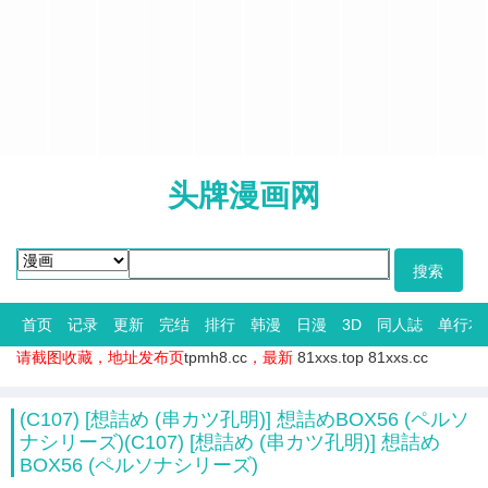
头牌漫画网
首页
记录
更新
完结
排行
韩漫
日漫
3D
同人誌
单行本
请截图收藏，地址发布页
tpmh8.cc
，最新
81xxs.top
81xxs.cc
(C107) [想詰め (串カツ孔明)] 想詰めBOX56 (ペルソ
ナシリーズ)(C107) [想詰め (串カツ孔明)] 想詰め
BOX56 (ペルソナシリーズ)