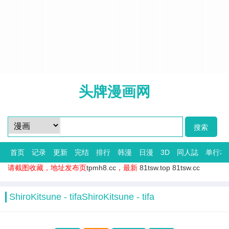
头牌漫画网
首页
记录
更新
完结
排行
韩漫
日漫
3D
同人誌
单行本
请截图收藏，地址发布页
tpmh8.cc
，最新
81tsw.top
81tsw.cc
ShiroKitsune - tifaShiroKitsune - tifa