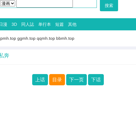
日漫
3D
同人誌
单行本
短篇
其他
tpmh.top
ggmh.top
qqmh.top
bbmh.top
夜私奔
上话
目录
下一页
下话