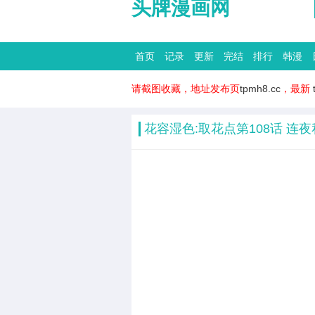
头牌漫画网
首页
记录
更新
完结
排行
韩漫
请截图收藏，地址发布页
tpmh8.cc
，最新
花容湿色:取花点第108话 连